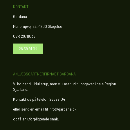
KONTAKT
Gardana
Mullerupvej 22, 4200 Slagelse
CVR 29711038
28 59 91 04
ANLÆGSGARTNERFIRMAET GARDANA
Vi holder til i Mullerup, men vi kører ud til opgaver i hele Region
Sjælland.
Kontakt os på telefon
28599104
eller send en email til
info@gardana.dk
og få en uforpligtende snak.